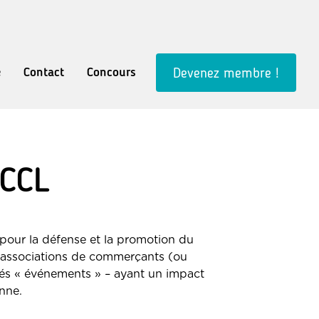
e
Contact
Concours
Devenez membre !
SCCL
our la défense et la promotion du
s associations de commerçants (ou
més « événements » – ayant un impact
nne.