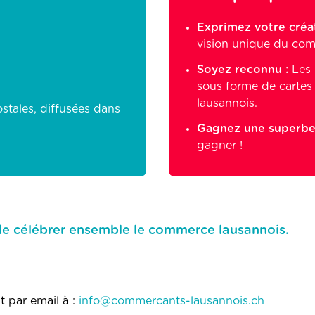
Exprimez votre créat
vision unique du com
Soyez reconnu :
Les 
sous forme de carte
lausannois.
stales, diffusées dans
Gagnez une superbe
gagner !
de célébrer ensemble le commerce lausannois.
 par email à :
info@commercants-lausannois.ch