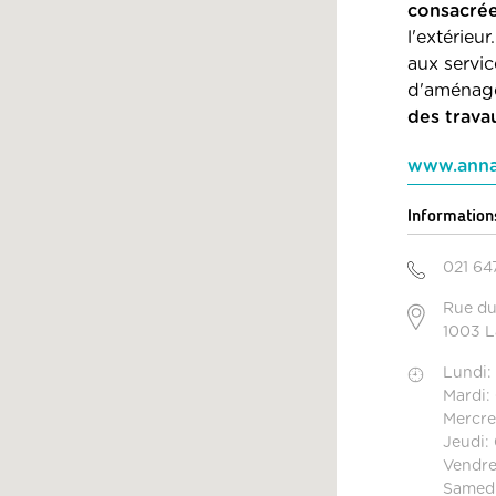
consacrées
l'extérieu
aux servi
d'aménagem
des trava
www.anna
Information
021 64
Rue du
1003 
Lundi:
Mardi:
Mercre
Jeudi:
Vendre
Samedi